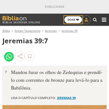
❤️
DOAR
BÍBLIA SAGRADA ONLINE
M
Bíblia
Antigo Testamento
Jeremias
Jeremias 39
ANTIGO TESTAMENTO
Jeremias 39:7
NOVO TESTAMENTO
VERSÍCULOS
VERSÍCULO DO DIA
Mandou furar os olhos de Zedequias e prendê-
7
lo com correntes de bronze para levá-lo para a
PALAVRA DO DIA
Babilônia.
SALMO DO DIA
LEIA O CAPÍTULO COMPLETO:
JEREMIAS 39
DEVOCIONAL DIÁRIO