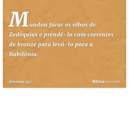
10 MANDAMENTOS
ESTUDOS BÍBLICOS
ESBOÇOS DE PREGAÇÃO
TEMAS
PERGUNTE À BÍBLIA
IA
TERMO BÍBLICO
JOGOS
QUEM SOMOS
LOJA BÍBLIAON