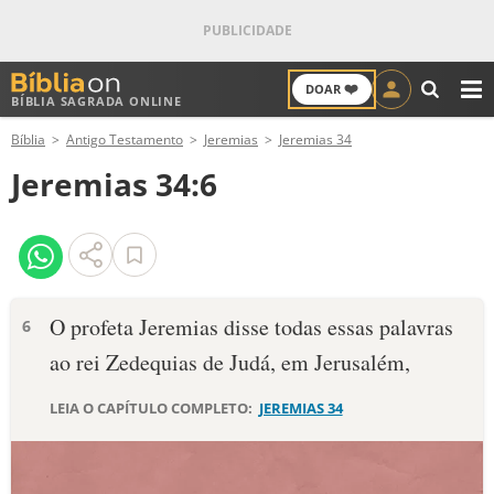
❤️
DOAR
BÍBLIA SAGRADA ONLINE
M
Bíblia
Antigo Testamento
Jeremias
Jeremias 34
ANTIGO TESTAMENTO
Jeremias 34:6
NOVO TESTAMENTO
VERSÍCULOS
VERSÍCULO DO DIA
O profeta Jeremias disse todas essas palavras
6
ao rei Zedequias de Judá, em Jerusalém,
PALAVRA DO DIA
LEIA O CAPÍTULO COMPLETO:
JEREMIAS 34
SALMO DO DIA
DEVOCIONAL DIÁRIO