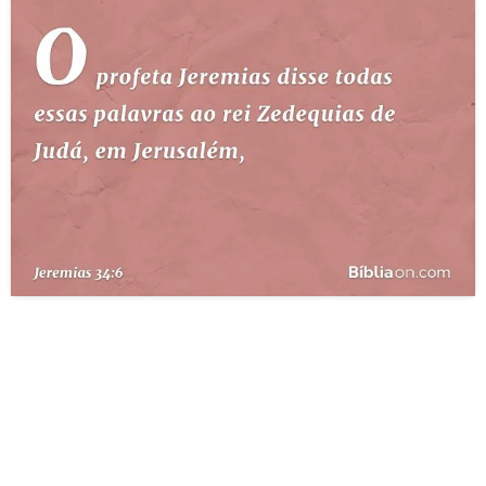
10 MANDAMENTOS
ESTUDOS BÍBLICOS
ESBOÇOS DE PREGAÇÃO
TEMAS
PERGUNTE À BÍBLIA
IA
TERMO BÍBLICO
JOGOS
QUEM SOMOS
LOJA BÍBLIAON