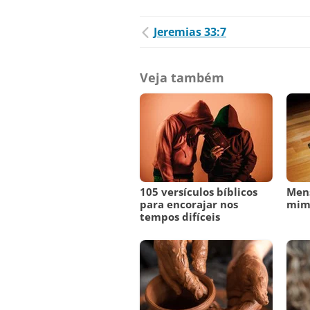
Jeremias 33:7
Veja também
105 versículos bíblicos
Men
para encorajar nos
mi
tempos difíceis