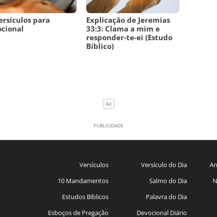
ersículos para
Explicação de Jeremias
cional
33:3: Clama a mim e
responder-te-ei (Estudo
Bíblico)
Versículos
Versículo do Dia
An
10 Mandamentos
Salmo do Dia
N
Estudos Bíblicos
Palavra do Dia
Esboços de Pregação
Devocional Diário