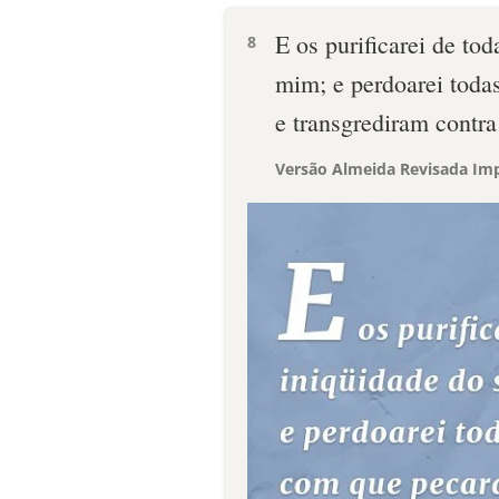
E os purificarei de to
8
mim; e perdoarei toda
e transgrediram contr
Versão Almeida Revisada Imp