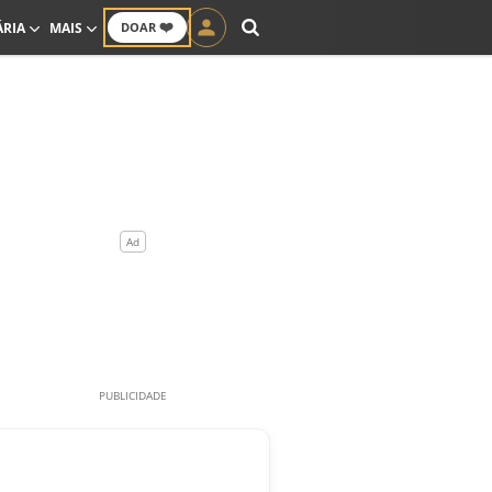
❤️
ÁRIA
MAIS
DOAR