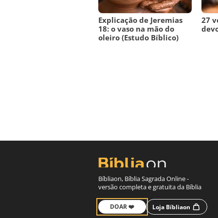
Explicação de Jeremias
27 v
18: o vaso na mão do
devo
oleiro (Estudo Bíblico)
Bíbliaon, Bíblia Sagrada Online -
versão completa e gratuita da Bíblia
DOAR ❤️
Loja Bíbliaon