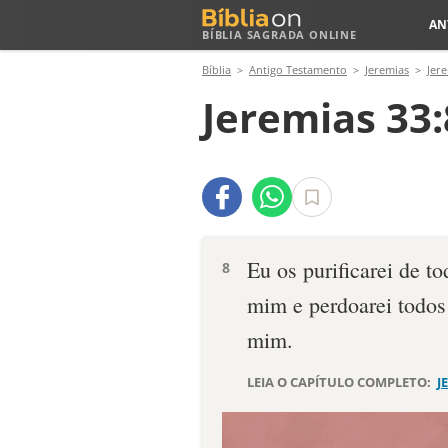
AN
BÍBLIA SAGRADA ONLINE
Bíblia
Antigo Testamento
Jeremias
Jer
Jeremias 33:
Eu os purificarei de t
8
mim e perdoarei todos 
mim.
LEIA O CAPÍTULO COMPLETO:
J