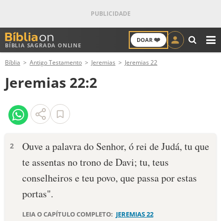
❤️
DOAR
BÍBLIA SAGRADA ONLINE
M
Bíblia
Antigo Testamento
Jeremias
Jeremias 22
ANTIGO TESTAMENTO
Jeremias 22:2
NOVO TESTAMENTO
VERSÍCULOS
VERSÍCULO DO DIA
Ouve a palavra do Senhor, ó rei de Judá, tu que
2
te assentas no trono de Davi; tu, teus
PALAVRA DO DIA
conselheiros e teu povo, que passa por estas
SALMO DO DIA
portas".
DEVOCIONAL DIÁRIO
LEIA O CAPÍTULO COMPLETO:
JEREMIAS 22