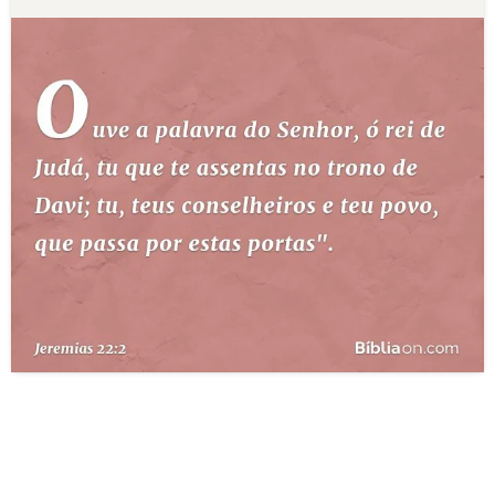
10 MANDAMENTOS
ESTUDOS BÍBLICOS
ESBOÇOS DE PREGAÇÃO
TEMAS
PERGUNTE À BÍBLIA
IA
TERMO BÍBLICO
JOGOS
QUEM SOMOS
LOJA BÍBLIAON