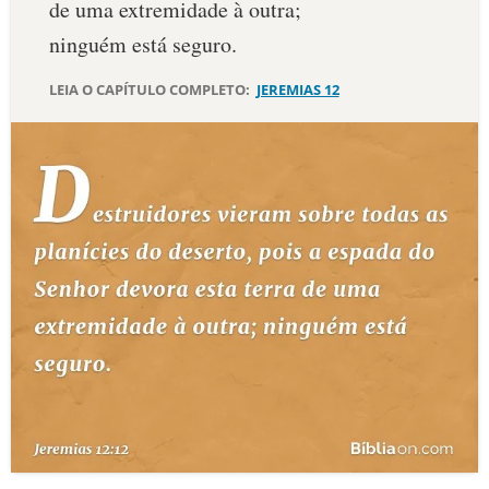
de uma extremidade à outra;
10 MANDAMENTOS
ninguém está seguro.
LEIA O CAPÍTULO COMPLETO:
JEREMIAS 12
ESTUDOS BÍBLICOS
ESBOÇOS DE PREGAÇÃO
TEMAS
PERGUNTE À BÍBLIA
IA
TERMO BÍBLICO
JOGOS
QUEM SOMOS
LOJA BÍBLIAON