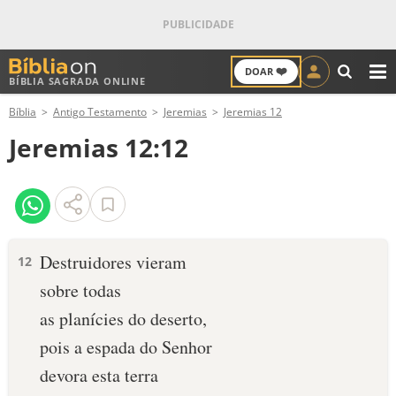
❤️
DOAR
BÍBLIA SAGRADA ONLINE
M
Bíblia
Antigo Testamento
Jeremias
Jeremias 12
ANTIGO TESTAMENTO
Jeremias 12:12
NOVO TESTAMENTO
VERSÍCULOS
VERSÍCULO DO DIA
Destruidores vieram
12
sobre todas
PALAVRA DO DIA
as planícies do deserto,
SALMO DO DIA
pois a espada do Senhor
devora esta terra
DEVOCIONAL DIÁRIO