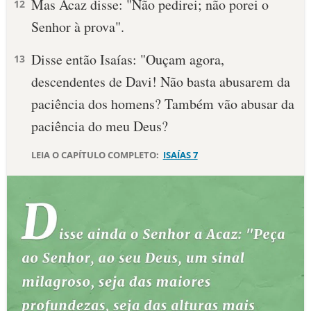
Mas Acaz disse: "Não pedirei; não porei o
12
Senhor à prova".
10 MANDAMENTOS
Disse então Isaías: "Ouçam agora,
13
ESTUDOS BÍBLICOS
descendentes de Davi! Não basta abusarem da
ESBOÇOS DE PREGAÇÃO
paciência dos homens? Também vão abusar da
paciência do meu Deus?
TEMAS
LEIA O CAPÍTULO COMPLETO:
ISAÍAS 7
PERGUNTE À BÍBLIA
IA
TERMO BÍBLICO
JOGOS
QUEM SOMOS
LOJA BÍBLIAON