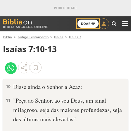
❤️
DOAR
BÍBLIA SAGRADA ONLINE
M
Bíblia
Antigo Testamento
Isaías
Isaías 7
ANTIGO TESTAMENTO
Isaías 7:10-13
NOVO TESTAMENTO
VERSÍCULOS
VERSÍCULO DO DIA
Disse ainda o Senhor a Acaz:
10
PALAVRA DO DIA
"Peça ao Senhor, ao seu Deus, um sinal
11
milagroso, seja das maiores profundezas, seja
SALMO DO DIA
das alturas mais elevadas".
DEVOCIONAL DIÁRIO