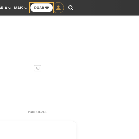
❤️
ÁRIA
MAIS
DOAR