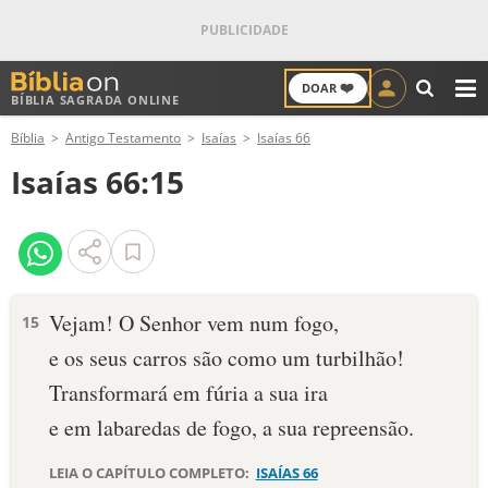
❤️
DOAR
BÍBLIA SAGRADA ONLINE
M
Bíblia
Antigo Testamento
Isaías
Isaías 66
ANTIGO TESTAMENTO
Isaías 66:15
NOVO TESTAMENTO
VERSÍCULOS
VERSÍCULO DO DIA
Vejam! O Senhor vem num fogo,
15
e os seus carros são como um turbilhão!
PALAVRA DO DIA
Transformará em fúria a sua ira
SALMO DO DIA
e em labaredas de fogo, a sua repreensão.
DEVOCIONAL DIÁRIO
LEIA O CAPÍTULO COMPLETO:
ISAÍAS 66