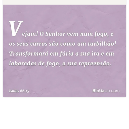
10 MANDAMENTOS
ESTUDOS BÍBLICOS
ESBOÇOS DE PREGAÇÃO
TEMAS
PERGUNTE À BÍBLIA
IA
TERMO BÍBLICO
JOGOS
QUEM SOMOS
LOJA BÍBLIAON