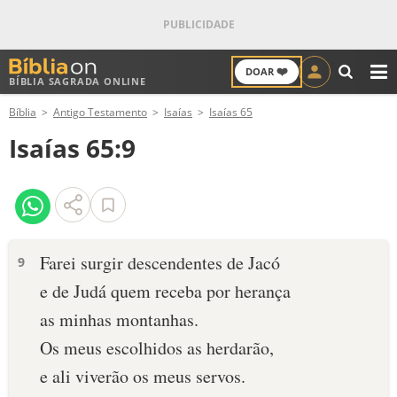
❤️
DOAR
BÍBLIA SAGRADA ONLINE
M
Bíblia
Antigo Testamento
Isaías
Isaías 65
ANTIGO TESTAMENTO
Isaías 65:9
NOVO TESTAMENTO
VERSÍCULOS
VERSÍCULO DO DIA
Farei surgir descendentes de Jacó
9
e de Judá quem receba por herança
PALAVRA DO DIA
as minhas montanhas.
SALMO DO DIA
Os meus escolhidos as herdarão,
e ali viverão os meus servos.
DEVOCIONAL DIÁRIO