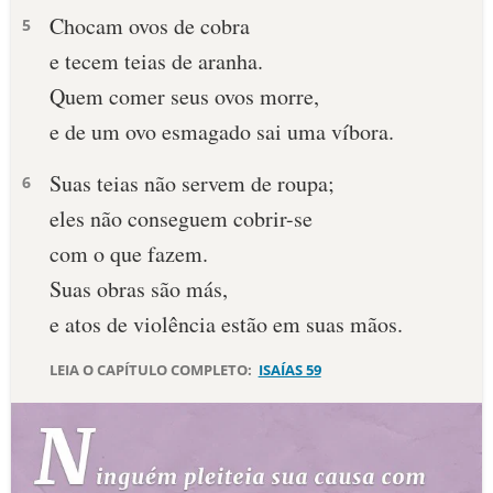
Chocam ovos de cobra
5
10 MANDAMENTOS
e tecem teias de aranha.
Quem comer seus ovos morre,
ESTUDOS BÍBLICOS
e de um ovo esmagado sai uma víbora.
ESBOÇOS DE PREGAÇÃO
Suas teias não servem de roupa;
6
TEMAS
eles não conseguem cobrir-se
com o que fazem.
PERGUNTE À BÍBLIA
IA
Suas obras são más,
e atos de violência estão em suas mãos.
TERMO BÍBLICO
JOGOS
LEIA O CAPÍTULO COMPLETO:
ISAÍAS 59
QUEM SOMOS
LOJA BÍBLIAON