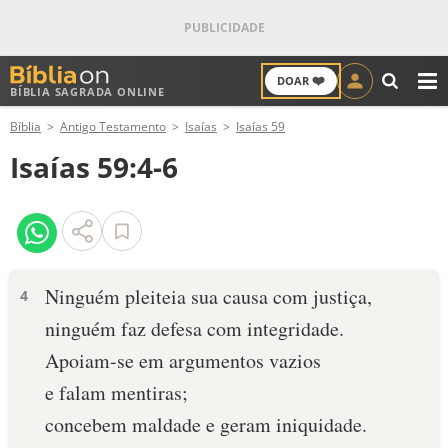
❤️
DOAR
BÍBLIA SAGRADA ONLINE
M
Bíblia
Antigo Testamento
Isaías
Isaías 59
ANTIGO TESTAMENTO
Isaías 59:4-6
NOVO TESTAMENTO
VERSÍCULOS
VERSÍCULO DO DIA
Ninguém pleiteia sua causa com justiça,
4
ninguém faz defesa com integridade.
PALAVRA DO DIA
Apoiam-se em argumentos vazios
SALMO DO DIA
e falam mentiras;
concebem maldade e geram iniquidade.
DEVOCIONAL DIÁRIO