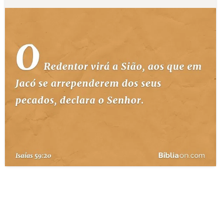
10 MANDAMENTOS
ESTUDOS BÍBLICOS
ESBOÇOS DE PREGAÇÃO
TEMAS
PERGUNTE À BÍBLIA
IA
TERMO BÍBLICO
JOGOS
QUEM SOMOS
LOJA BÍBLIAON