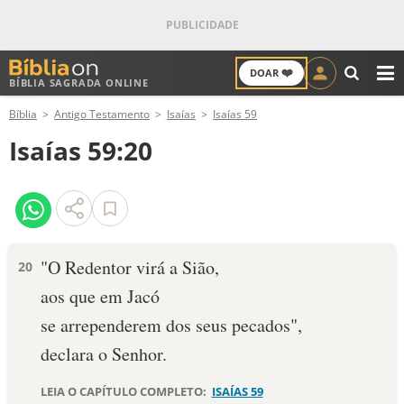
❤️
DOAR
BÍBLIA SAGRADA ONLINE
M
Bíblia
Antigo Testamento
Isaías
Isaías 59
ANTIGO TESTAMENTO
Isaías 59:20
NOVO TESTAMENTO
VERSÍCULOS
VERSÍCULO DO DIA
"O Redentor virá a Sião,
20
aos que em Jacó
PALAVRA DO DIA
se arrependerem dos seus pecados",
SALMO DO DIA
declara o Senhor.
DEVOCIONAL DIÁRIO
LEIA O CAPÍTULO COMPLETO:
ISAÍAS 59