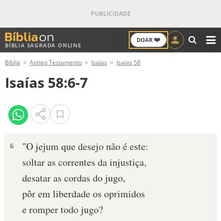
❤️
DOAR
BÍBLIA SAGRADA ONLINE
M
Bíblia
Antigo Testamento
Isaías
Isaías 58
ANTIGO TESTAMENTO
Isaías 58:6-7
NOVO TESTAMENTO
VERSÍCULOS
VERSÍCULO DO DIA
"O jejum que desejo não é este:
6
soltar as correntes da injustiça,
PALAVRA DO DIA
desatar as cordas do jugo,
SALMO DO DIA
pôr em liberdade os oprimidos
e romper todo jugo?
DEVOCIONAL DIÁRIO