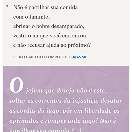
Não é partilhar sua comida
7
10 MANDAMENTOS
com o faminto,
abrigar o pobre desamparado,
ESTUDOS BÍBLICOS
vestir o nu que você encontrou,
ESBOÇOS DE PREGAÇÃO
e não recusar ajuda ao próximo?
TEMAS
LEIA O CAPÍTULO COMPLETO:
ISAÍAS 58
PERGUNTE À BÍBLIA
IA
TERMO BÍBLICO
JOGOS
QUEM SOMOS
LOJA BÍBLIAON