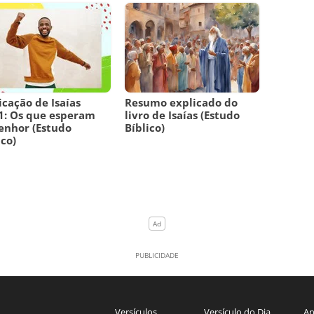
icação de Isaías
Resumo explicado do
1: Os que esperam
livro de Isaías (Estudo
enhor (Estudo
Bíblico)
ico)
Versículos
Versículo do Dia
An