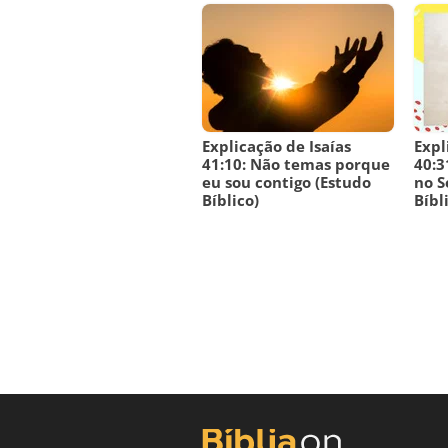
Explicação de Isaías
Expl
41:10: Não temas porque
40:3
eu sou contigo (Estudo
no S
Bíblico)
Bíbl