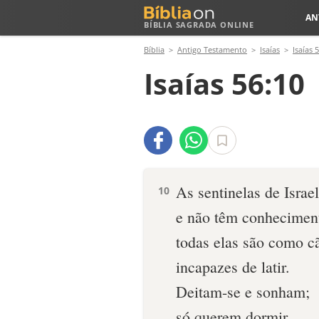
AN
BÍBLIA SAGRADA ONLINE
Bíblia
Antigo Testamento
Isaías
Isaías 
Isaías 56:10
As sentinelas de Israe
10
e não têm conhecimen
todas elas são como c
incapazes de latir.
Deitam-se e sonham;
só querem dormir.