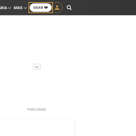
❤️
ÁRIA
MAIS
DOAR