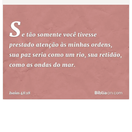
10 MANDAMENTOS
ESTUDOS BÍBLICOS
ESBOÇOS DE PREGAÇÃO
TEMAS
PERGUNTE À BÍBLIA
IA
TERMO BÍBLICO
JOGOS
QUEM SOMOS
LOJA BÍBLIAON