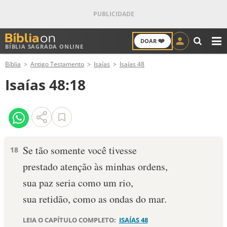
❤️
DOAR
BÍBLIA SAGRADA ONLINE
M
Bíblia
Antigo Testamento
Isaías
Isaías 48
ANTIGO TESTAMENTO
Isaías 48:18
NOVO TESTAMENTO
VERSÍCULOS
VERSÍCULO DO DIA
Se tão somente você tivesse
18
prestado atenção às minhas ordens,
PALAVRA DO DIA
sua paz seria como um rio,
SALMO DO DIA
sua retidão, como as ondas do mar.
DEVOCIONAL DIÁRIO
LEIA O CAPÍTULO COMPLETO:
ISAÍAS 48