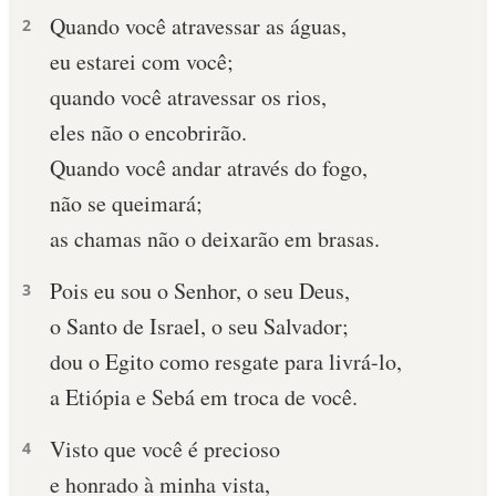
Quando você atravessar as águas,
2
10 MANDAMENTOS
eu estarei com você;
quando você atravessar os rios,
ESTUDOS BÍBLICOS
eles não o encobrirão.
ESBOÇOS DE PREGAÇÃO
Quando você andar através do fogo,
não se queimará;
TEMAS
as chamas não o deixarão em brasas.
PERGUNTE À BÍBLIA
IA
Pois eu sou o Senhor, o seu Deus,
3
o Santo de Israel, o seu Salvador;
TERMO BÍBLICO
JOGOS
dou o Egito como resgate para livrá-lo,
QUEM SOMOS
a Etiópia e Sebá em troca de você.
LOJA BÍBLIAON
Visto que você é precioso
4
e honrado à minha vista,