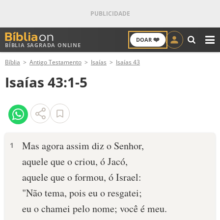
❤️
DOAR
BÍBLIA SAGRADA ONLINE
M
Bíblia
Antigo Testamento
Isaías
Isaías 43
ANTIGO TESTAMENTO
Isaías 43:1-5
NOVO TESTAMENTO
VERSÍCULOS
VERSÍCULO DO DIA
Mas agora assim diz o Senhor,
1
aquele que o criou, ó Jacó,
PALAVRA DO DIA
aquele que o formou, ó Israel:
SALMO DO DIA
"Não tema, pois eu o resgatei;
eu o chamei pelo nome; você é meu.
DEVOCIONAL DIÁRIO