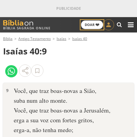
❤️
DOAR
BÍBLIA SAGRADA ONLINE
M
Bíblia
Antigo Testamento
Isaías
Isaías 40
ANTIGO TESTAMENTO
Isaías 40:9
NOVO TESTAMENTO
VERSÍCULOS
VERSÍCULO DO DIA
Você, que traz boas-novas a Sião,
9
suba num alto monte.
PALAVRA DO DIA
Você, que traz boas-novas a Jerusalém,
SALMO DO DIA
erga a sua voz com fortes gritos,
erga-a, não tenha medo;
DEVOCIONAL DIÁRIO