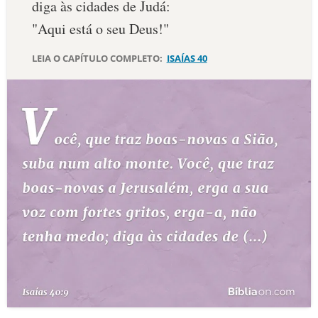
diga às cidades de Judá:
10 MANDAMENTOS
"Aqui está o seu Deus!"
LEIA O CAPÍTULO COMPLETO:
ISAÍAS 40
ESTUDOS BÍBLICOS
ESBOÇOS DE PREGAÇÃO
TEMAS
PERGUNTE À BÍBLIA
IA
TERMO BÍBLICO
JOGOS
QUEM SOMOS
LOJA BÍBLIAON