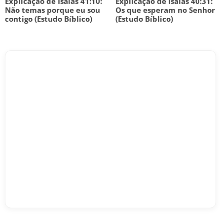
Explicação de Isaías 41:10:
Explicação de Isaías 40:31:
Não temas porque eu sou
Os que esperam no Senhor
contigo (Estudo Bíblico)
(Estudo Bíblico)