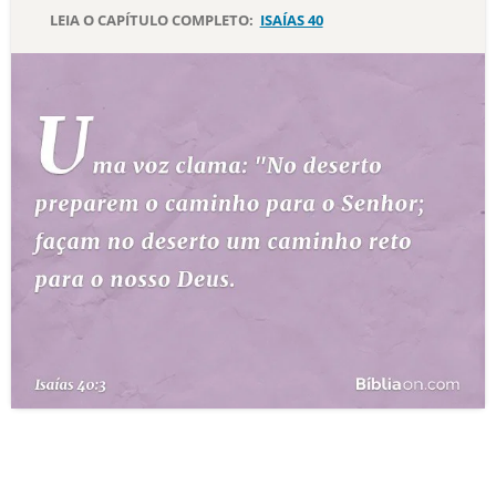
LEIA O CAPÍTULO COMPLETO:
ISAÍAS 40
10 MANDAMENTOS
ESTUDOS BÍBLICOS
ESBOÇOS DE PREGAÇÃO
TEMAS
PERGUNTE À BÍBLIA
IA
TERMO BÍBLICO
JOGOS
QUEM SOMOS
LOJA BÍBLIAON