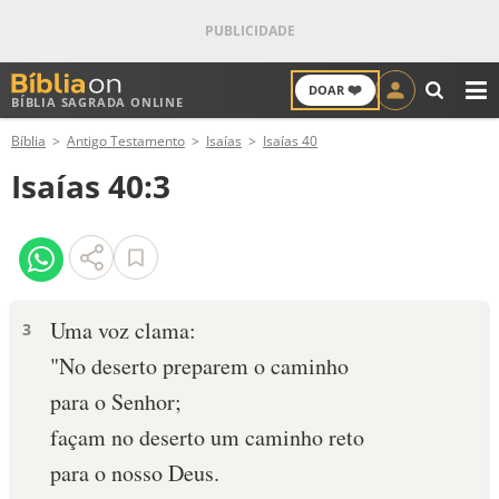
❤️
DOAR
BÍBLIA SAGRADA ONLINE
M
Bíblia
Antigo Testamento
Isaías
Isaías 40
ANTIGO TESTAMENTO
Isaías 40:3
NOVO TESTAMENTO
VERSÍCULOS
VERSÍCULO DO DIA
Uma voz clama:
3
"No deserto preparem o caminho
PALAVRA DO DIA
para o Senhor;
SALMO DO DIA
façam no deserto um caminho reto
para o nosso Deus.
DEVOCIONAL DIÁRIO