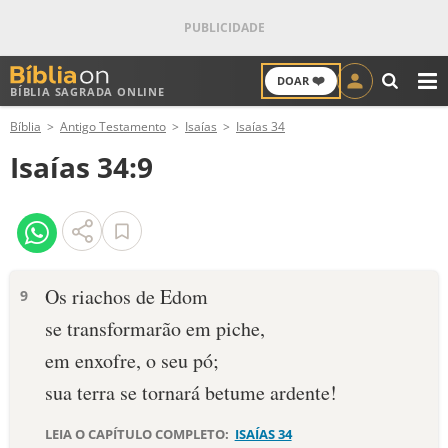
❤️
DOAR
BÍBLIA SAGRADA ONLINE
M
Bíblia
Antigo Testamento
Isaías
Isaías 34
ANTIGO TESTAMENTO
Isaías 34:9
NOVO TESTAMENTO
VERSÍCULOS
VERSÍCULO DO DIA
Os riachos de Edom
9
se transformarão em piche,
PALAVRA DO DIA
em enxofre, o seu pó;
SALMO DO DIA
sua terra se tornará betume ardente!
DEVOCIONAL DIÁRIO
LEIA O CAPÍTULO COMPLETO:
ISAÍAS 34