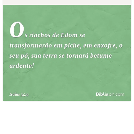
10 MANDAMENTOS
ESTUDOS BÍBLICOS
ESBOÇOS DE PREGAÇÃO
TEMAS
PERGUNTE À BÍBLIA
IA
TERMO BÍBLICO
JOGOS
QUEM SOMOS
LOJA BÍBLIAON