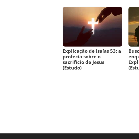
Explicação de Isaías 53: a
Busc
profecia sobre o
enqu
sacrifício de Jesus
Expl
(Estudo)
(Est