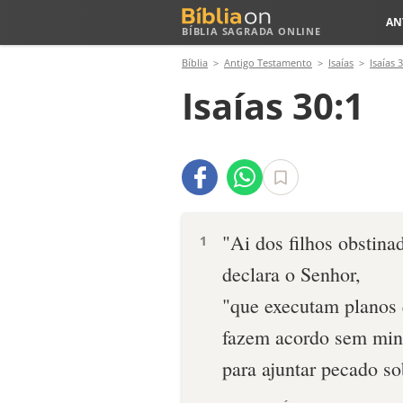
AN
BÍBLIA SAGRADA ONLINE
Bíblia
Antigo Testamento
Isaías
Isaías 
Isaías 30:1
"Ai dos filhos obstina
1
declara o Senhor,
"que executam planos
fazem acordo sem min
para ajuntar pecado s