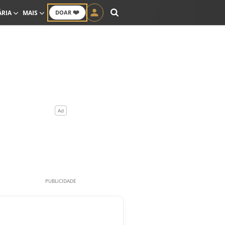
❤️
ÁRIA
MAIS
DOAR