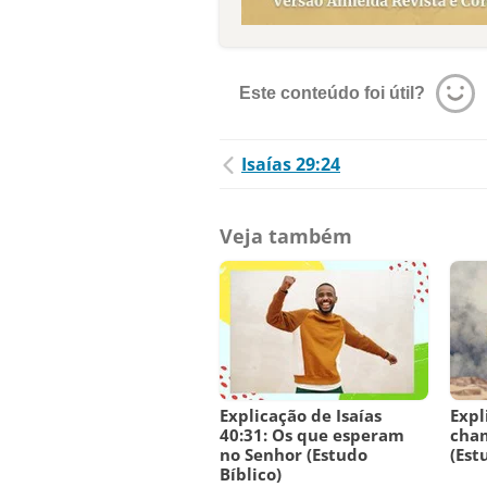
Este conteúdo foi útil?
Isaías 29:24
Veja também
Explicação de Isaías
Expl
40:31: Os que esperam
cha
no Senhor (Estudo
(Est
Bíblico)