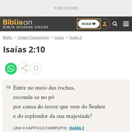
❤️
DOAR
BÍBLIA SAGRADA ONLINE
M
Bíblia
Antigo Testamento
Isaías
Isaías 2
ANTIGO TESTAMENTO
Isaías 2:10
NOVO TESTAMENTO
VERSÍCULOS
VERSÍCULO DO DIA
Entre no meio das rochas,
10
esconda-se no pó
PALAVRA DO DIA
por causa do terror que vem do Senhor
SALMO DO DIA
e do esplendor da sua majestade!
DEVOCIONAL DIÁRIO
LEIA O CAPÍTULO COMPLETO:
ISAÍAS 2