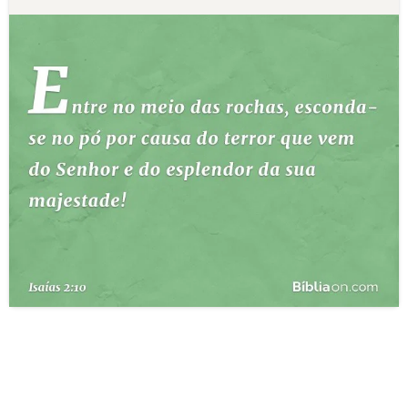
10 MANDAMENTOS
ESTUDOS BÍBLICOS
ESBOÇOS DE PREGAÇÃO
TEMAS
PERGUNTE À BÍBLIA
IA
TERMO BÍBLICO
JOGOS
QUEM SOMOS
LOJA BÍBLIAON