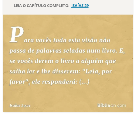
LEIA O CAPÍTULO COMPLETO:
ISAÍAS 29
10 MANDAMENTOS
ESTUDOS BÍBLICOS
ESBOÇOS DE PREGAÇÃO
TEMAS
PERGUNTE À BÍBLIA
IA
TERMO BÍBLICO
JOGOS
QUEM SOMOS
LOJA BÍBLIAON