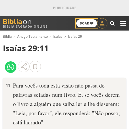
❤️
DOAR
BÍBLIA SAGRADA ONLINE
M
Bíblia
Antigo Testamento
Isaías
Isaías 29
ANTIGO TESTAMENTO
Isaías 29:11
NOVO TESTAMENTO
VERSÍCULOS
VERSÍCULO DO DIA
Para vocês toda esta visão não passa de
11
palavras seladas num livro. E, se vocês derem
PALAVRA DO DIA
o livro a alguém que saiba ler e lhe disserem:
SALMO DO DIA
"Leia, por favor", ele responderá: "Não posso;
está lacrado".
DEVOCIONAL DIÁRIO