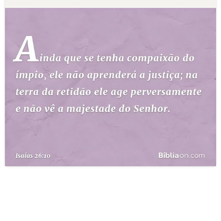
10 MANDAMENTOS
ESTUDOS BÍBLICOS
ESBOÇOS DE PREGAÇÃO
TEMAS
PERGUNTE À BÍBLIA
IA
TERMO BÍBLICO
JOGOS
QUEM SOMOS
LOJA BÍBLIAON