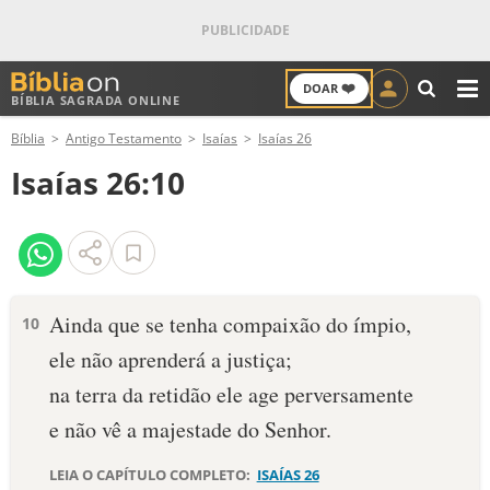
❤️
DOAR
BÍBLIA SAGRADA ONLINE
M
Bíblia
Antigo Testamento
Isaías
Isaías 26
ANTIGO TESTAMENTO
Isaías 26:10
NOVO TESTAMENTO
VERSÍCULOS
VERSÍCULO DO DIA
Ainda que se tenha compaixão do ímpio,
10
ele não aprenderá a justiça;
PALAVRA DO DIA
na terra da retidão ele age perversamente
SALMO DO DIA
e não vê a majestade do Senhor.
DEVOCIONAL DIÁRIO
LEIA O CAPÍTULO COMPLETO:
ISAÍAS 26