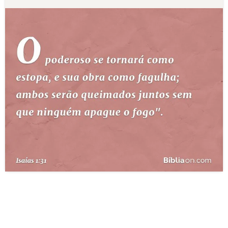
10 MANDAMENTOS
ESTUDOS BÍBLICOS
ESBOÇOS DE PREGAÇÃO
TEMAS
PERGUNTE À BÍBLIA
IA
TERMO BÍBLICO
JOGOS
QUEM SOMOS
LOJA BÍBLIAON