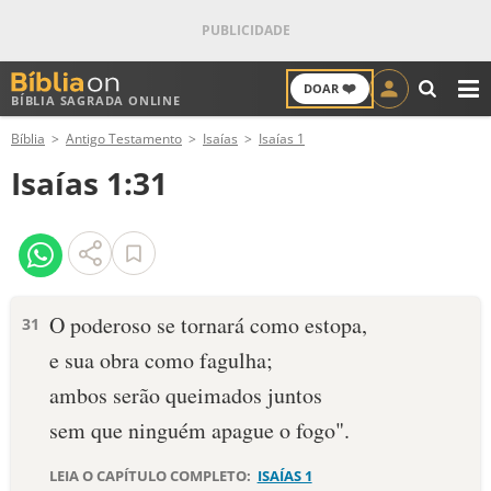
❤️
DOAR
BÍBLIA SAGRADA ONLINE
M
Bíblia
Antigo Testamento
Isaías
Isaías 1
ANTIGO TESTAMENTO
Isaías 1:31
NOVO TESTAMENTO
VERSÍCULOS
VERSÍCULO DO DIA
O poderoso se tornará como estopa,
31
e sua obra como fagulha;
PALAVRA DO DIA
ambos serão queimados juntos
SALMO DO DIA
sem que ninguém apague o fogo".
DEVOCIONAL DIÁRIO
LEIA O CAPÍTULO COMPLETO:
ISAÍAS 1