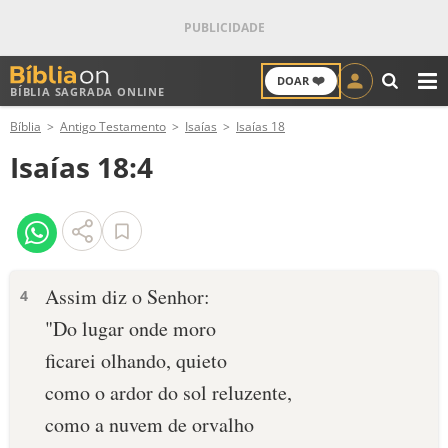
❤️
DOAR
BÍBLIA SAGRADA ONLINE
M
Bíblia
Antigo Testamento
Isaías
Isaías 18
ANTIGO TESTAMENTO
Isaías 18:4
NOVO TESTAMENTO
VERSÍCULOS
VERSÍCULO DO DIA
Assim diz o Senhor:
4
"Do lugar onde moro
PALAVRA DO DIA
ficarei olhando, quieto
SALMO DO DIA
como o ardor do sol reluzente,
como a nuvem de orvalho
DEVOCIONAL DIÁRIO