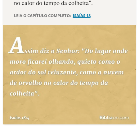
no calor do tempo da colheita".
10 MANDAMENTOS
LEIA O CAPÍTULO COMPLETO:
ISAÍAS 18
ESTUDOS BÍBLICOS
ESBOÇOS DE PREGAÇÃO
TEMAS
PERGUNTE À BÍBLIA
IA
TERMO BÍBLICO
JOGOS
QUEM SOMOS
LOJA BÍBLIAON