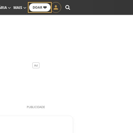
❤️
ÁRIA
MAIS
DOAR