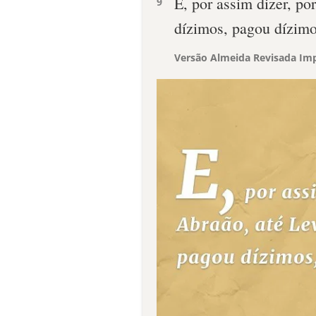
E, por assim dizer, po
9
dízimos, pagou dízimo
Versão Almeida Revisada Imp