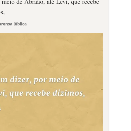
r meio de Abraão, até Levi, que recebe
s,
rensa Bíblica