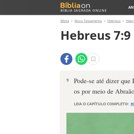
AN
BÍBLIA SAGRADA ONLINE
Bíblia
Novo Testamento
Hebreus
Hebr
Hebreus 7:9
Pode-se até dizer que 
9
os por meio de Abraão
LEIA O CAPÍTULO COMPLETO:
H