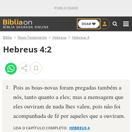
❤️
DOAR
BÍBLIA SAGRADA ONLINE
M
Bíblia
Novo Testamento
Hebreus
Hebreus 4
ANTIGO TESTAMENTO
Hebreus 4:2
NOVO TESTAMENTO
VERSÍCULOS
VERSÍCULO DO DIA
Pois as boas-novas foram pregadas também a
2
nós, tanto quanto a eles; mas a mensagem que
PALAVRA DO DIA
eles ouviram de nada lhes valeu, pois não foi
SALMO DO DIA
acompanhada de fé por aqueles que a ouviram.
DEVOCIONAL DIÁRIO
LEIA O CAPÍTULO COMPLETO:
HEBREUS 4