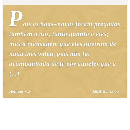
10 MANDAMENTOS
ESTUDOS BÍBLICOS
ESBOÇOS DE PREGAÇÃO
TEMAS
PERGUNTE À BÍBLIA
IA
TERMO BÍBLICO
JOGOS
QUEM SOMOS
LOJA BÍBLIAON