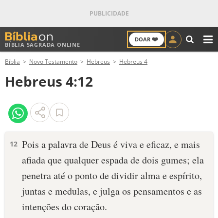
❤️
DOAR
BÍBLIA SAGRADA ONLINE
M
Bíblia
Novo Testamento
Hebreus
Hebreus 4
ANTIGO TESTAMENTO
Hebreus 4:12
NOVO TESTAMENTO
VERSÍCULOS
VERSÍCULO DO DIA
Pois a palavra de Deus é viva e eficaz, e mais
12
afiada que qualquer espada de dois gumes; ela
PALAVRA DO DIA
penetra até o ponto de dividir alma e espírito,
SALMO DO DIA
juntas e medulas, e julga os pensamentos e as
intenções do coração.
DEVOCIONAL DIÁRIO