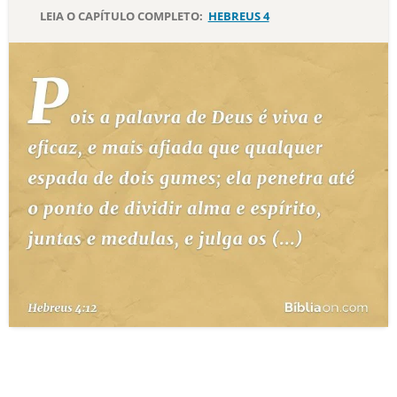
LEIA O CAPÍTULO COMPLETO:
HEBREUS 4
10 MANDAMENTOS
ESTUDOS BÍBLICOS
ESBOÇOS DE PREGAÇÃO
TEMAS
PERGUNTE À BÍBLIA
IA
TERMO BÍBLICO
JOGOS
QUEM SOMOS
LOJA BÍBLIAON