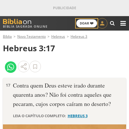
❤️
DOAR
BÍBLIA SAGRADA ONLINE
M
Bíblia
Novo Testamento
Hebreus
Hebreus 3
ANTIGO TESTAMENTO
Hebreus 3:17
NOVO TESTAMENTO
VERSÍCULOS
VERSÍCULO DO DIA
Contra quem Deus esteve irado durante
17
quarenta anos? Não foi contra aqueles que
PALAVRA DO DIA
pecaram, cujos corpos caíram no deserto?
SALMO DO DIA
LEIA O CAPÍTULO COMPLETO:
HEBREUS 3
DEVOCIONAL DIÁRIO