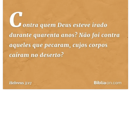
10 MANDAMENTOS
ESTUDOS BÍBLICOS
ESBOÇOS DE PREGAÇÃO
TEMAS
PERGUNTE À BÍBLIA
IA
TERMO BÍBLICO
JOGOS
QUEM SOMOS
LOJA BÍBLIAON