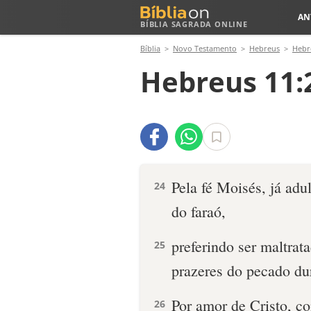
AN
BÍBLIA SAGRADA ONLINE
Bíblia
Novo Testamento
Hebreus
Hebr
Hebreus 11:
Pela fé Moisés, já adu
24
do faraó,
preferindo ser maltrat
25
prazeres do pecado du
Por amor de Cristo, c
26