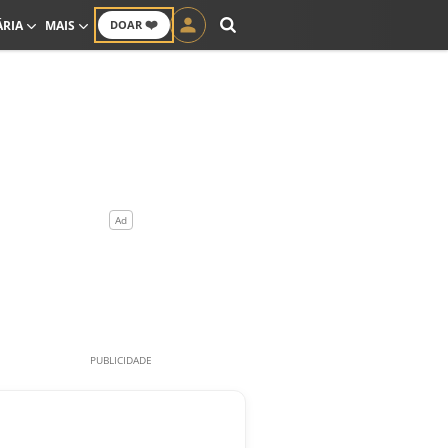
❤️
ÁRIA
MAIS
DOAR