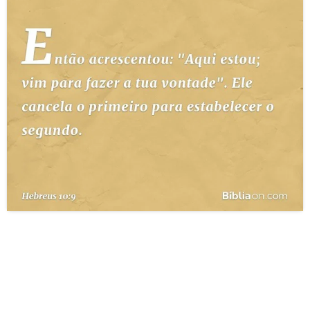
10 MANDAMENTOS
ESTUDOS BÍBLICOS
ESBOÇOS DE PREGAÇÃO
TEMAS
PERGUNTE À BÍBLIA
IA
TERMO BÍBLICO
JOGOS
QUEM SOMOS
LOJA BÍBLIAON