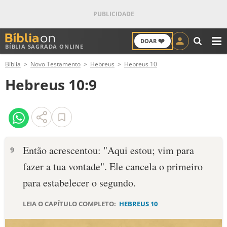
❤️
DOAR
BÍBLIA SAGRADA ONLINE
M
Bíblia
Novo Testamento
Hebreus
Hebreus 10
ANTIGO TESTAMENTO
Hebreus 10:9
NOVO TESTAMENTO
VERSÍCULOS
VERSÍCULO DO DIA
Então acrescentou: "Aqui estou; vim para
9
fazer a tua vontade". Ele cancela o primeiro
PALAVRA DO DIA
para estabelecer o segundo.
SALMO DO DIA
LEIA O CAPÍTULO COMPLETO:
HEBREUS 10
DEVOCIONAL DIÁRIO