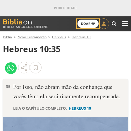
❤️
DOAR
BÍBLIA SAGRADA ONLINE
M
Bíblia
Novo Testamento
Hebreus
Hebreus 10
ANTIGO TESTAMENTO
Hebreus 10:35
NOVO TESTAMENTO
VERSÍCULOS
VERSÍCULO DO DIA
Por isso, não abram mão da confiança que
35
vocês têm; ela será ricamente recompensada.
PALAVRA DO DIA
LEIA O CAPÍTULO COMPLETO:
HEBREUS 10
SALMO DO DIA
DEVOCIONAL DIÁRIO