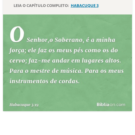
LEIA O CAPÍTULO COMPLETO:
HABACUQUE 3
10 MANDAMENTOS
ESTUDOS BÍBLICOS
ESBOÇOS DE PREGAÇÃO
TEMAS
PERGUNTE À BÍBLIA
IA
TERMO BÍBLICO
JOGOS
QUEM SOMOS
LOJA BÍBLIAON