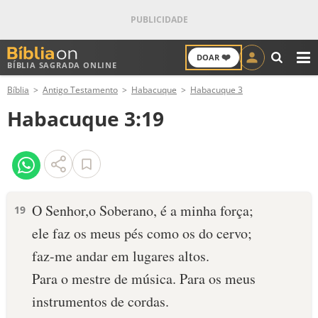
❤️
DOAR
BÍBLIA SAGRADA ONLINE
M
Bíblia
Antigo Testamento
Habacuque
Habacuque 3
ANTIGO TESTAMENTO
Habacuque 3:19
NOVO TESTAMENTO
VERSÍCULOS
VERSÍCULO DO DIA
O Senhor,o Soberano, é a minha força;
19
ele faz os meus pés como os do cervo;
PALAVRA DO DIA
faz-me andar em lugares altos.
SALMO DO DIA
Para o mestre de música. Para os meus
instrumentos de cordas.
DEVOCIONAL DIÁRIO