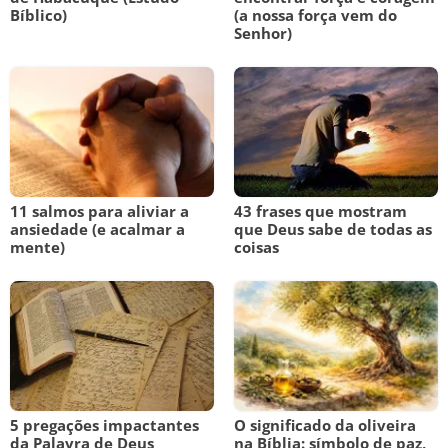
Bíblico)
(a nossa força vem do
Senhor)
11 salmos para aliviar a
43 frases que mostram
ansiedade (e acalmar a
que Deus sabe de todas as
mente)
coisas
5 pregações impactantes
O significado da oliveira
da Palavra de Deus
na Bíblia: símbolo de paz,