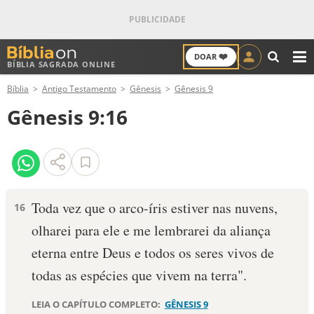
❤️
DOAR
BÍBLIA SAGRADA ONLINE
M
Bíblia
Antigo Testamento
Gênesis
Gênesis 9
ANTIGO TESTAMENTO
Gênesis 9:16
NOVO TESTAMENTO
VERSÍCULOS
VERSÍCULO DO DIA
Toda vez que o arco-íris estiver nas nuvens,
16
olharei para ele e me lembra­rei da aliança
PALAVRA DO DIA
eterna entre Deus e todos os seres vivos de
SALMO DO DIA
todas as espécies que vivem na terra".
DEVOCIONAL DIÁRIO
LEIA O CAPÍTULO COMPLETO:
GÊNESIS 9