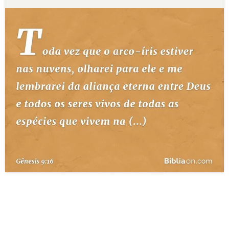
10 MANDAMENTOS
ESTUDOS BÍBLICOS
ESBOÇOS DE PREGAÇÃO
TEMAS
PERGUNTE À BÍBLIA
IA
TERMO BÍBLICO
JOGOS
QUEM SOMOS
LOJA BÍBLIAON