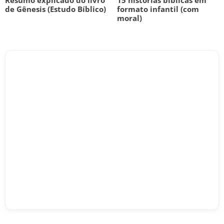
Resumo explicado do livro
15 histórias bíblicas em
de Gênesis (Estudo Bíblico)
formato infantil (com
moral)