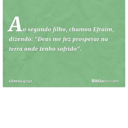
10 MANDAMENTOS
ESTUDOS BÍBLICOS
ESBOÇOS DE PREGAÇÃO
TEMAS
PERGUNTE À BÍBLIA
IA
TERMO BÍBLICO
JOGOS
QUEM SOMOS
LOJA BÍBLIAON