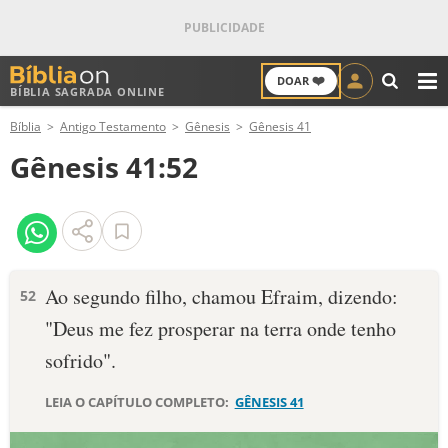
❤️
DOAR
BÍBLIA SAGRADA ONLINE
M
Bíblia
Antigo Testamento
Gênesis
Gênesis 41
ANTIGO TESTAMENTO
Gênesis 41:52
NOVO TESTAMENTO
VERSÍCULOS
VERSÍCULO DO DIA
Ao segundo filho, chamou Efraim, dizen­do:
52
"Deus me fez prosperar na terra onde tenho
PALAVRA DO DIA
sofrido".
SALMO DO DIA
LEIA O CAPÍTULO COMPLETO:
GÊNESIS 41
DEVOCIONAL DIÁRIO