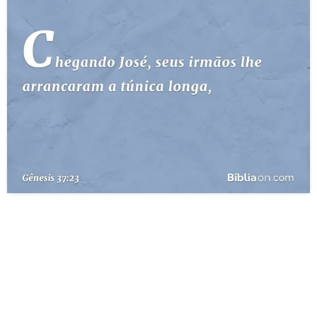
10 MANDAMENTOS
ESTUDOS BÍBLICOS
ESBOÇOS DE PREGAÇÃO
TEMAS
PERGUNTE À BÍBLIA
IA
TERMO BÍBLICO
JOGOS
QUEM SOMOS
LOJA BÍBLIAON