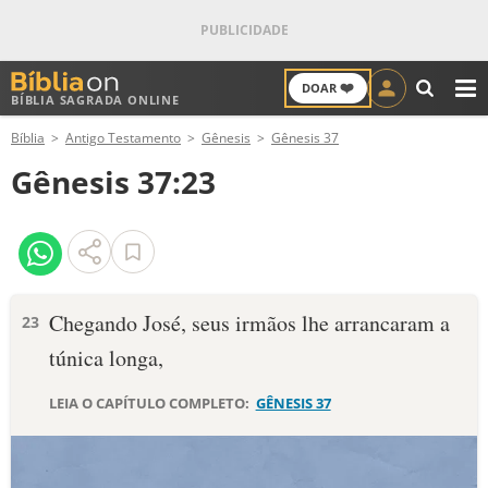
❤️
DOAR
BÍBLIA SAGRADA ONLINE
M
Bíblia
Antigo Testamento
Gênesis
Gênesis 37
ANTIGO TESTAMENTO
Gênesis 37:23
NOVO TESTAMENTO
VERSÍCULOS
VERSÍCULO DO DIA
Chegando José, seus irmãos lhe arranca­ram a
23
túnica longa,
PALAVRA DO DIA
LEIA O CAPÍTULO COMPLETO:
GÊNESIS 37
SALMO DO DIA
DEVOCIONAL DIÁRIO