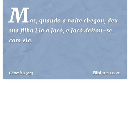
10 MANDAMENTOS
ESTUDOS BÍBLICOS
ESBOÇOS DE PREGAÇÃO
TEMAS
PERGUNTE À BÍBLIA
IA
TERMO BÍBLICO
JOGOS
QUEM SOMOS
LOJA BÍBLIAON