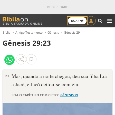
❤️
DOAR
BÍBLIA SAGRADA ONLINE
M
Bíblia
Antigo Testamento
Gênesis
Gênesis 29
ANTIGO TESTAMENTO
Gênesis 29:23
NOVO TESTAMENTO
VERSÍCULOS
VERSÍCULO DO DIA
Mas, quando a noite chegou, deu sua filha Lia
23
a Jacó, e Jacó deitou-se com ela.
PALAVRA DO DIA
LEIA O CAPÍTULO COMPLETO:
GÊNESIS 29
SALMO DO DIA
DEVOCIONAL DIÁRIO