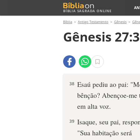
AN
BÍBLIA SAGRADA ONLINE
Bíblia
Antigo Testamento
Gênesis
Gêne
Gênesis 27:3
Esaú pediu ao pai: "M
38
bênção? Abençoe-me t
em alta voz.
Isaque, seu pai, respo
39
"Sua habitação será