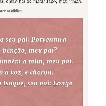
ai; então hei de matar Jacó, meu irmão.
rensa Bíblica