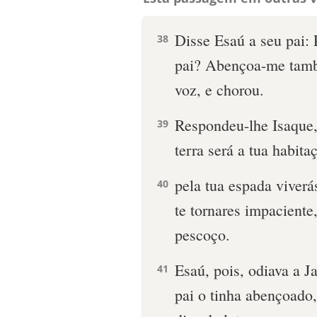
Disse Esaú a seu pai:
38
pai? Abençoa-me tamb
voz, e chorou.
Respondeu-lhe Isaque, 
39
terra será a tua habita
pela tua espada viverá
40
te tornares impaciente
pescoço.
Esaú, pois, odiava a 
41
pai o tinha abençoado