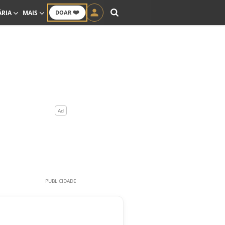
❤️
ÁRIA
MAIS
DOAR