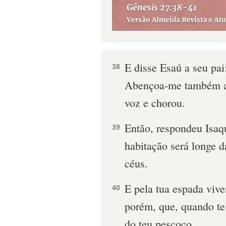
E disse Esaú a seu pa
38
Abençoa-me também a 
voz e chorou.
Então, respondeu Isaqu
39
habitação será longe d
céus.
E pela tua espada vive
40
porém, que, quando te 
do teu pescoço.