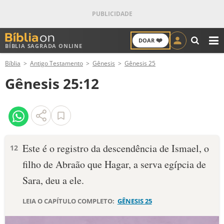
❤️
DOAR
BÍBLIA SAGRADA ONLINE
M
Bíblia
Antigo Testamento
Gênesis
Gênesis 25
ANTIGO TESTAMENTO
Gênesis 25:12
NOVO TESTAMENTO
VERSÍCULOS
VERSÍCULO DO DIA
Este é o registro da descendência de Ismael, o
12
filho de Abraão que Hagar, a serva egíp­cia de
PALAVRA DO DIA
Sara, deu a ele.
SALMO DO DIA
LEIA O CAPÍTULO COMPLETO:
GÊNESIS 25
DEVOCIONAL DIÁRIO