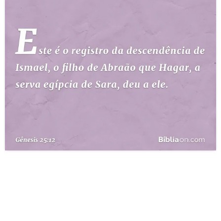
10 MANDAMENTOS
ESTUDOS BÍBLICOS
ESBOÇOS DE PREGAÇÃO
TEMAS
PERGUNTE À BÍBLIA
IA
TERMO BÍBLICO
JOGOS
QUEM SOMOS
LOJA BÍBLIAON