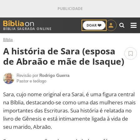
❤️
DOAR
BÍBLIA SAGRADA ONLINE
M
Bíblia
ANTIGO TESTAMENTO
A história de Sara (esposa
NOVO TESTAMENTO
de Abraão e mãe de Isaque)
VERSÍCULOS
Revisão por
Rodrigo Guerra
Pastor e teólogo
VERSÍCULO DO DIA
Sara, cujo nome original era Sarai, é uma figura central
na Bíblia, destacando-se como uma das mulheres mais
PALAVRA DO DIA
importantes das Escrituras. Sua história é relatada no
livro de Gênesis e está intimamente ligada à vida de
SALMO DO DIA
seu marido, Abraão.
DEVOCIONAL DIÁRIO