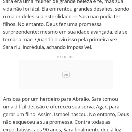
Sara era uma mulher de grande beleza e fé, mas sua
vida não foi fácil. Ela enfrentou grandes desafios, sendo
10 MANDAMENTOS
o maior deles sua esterilidade — Sara não podia ter
filhos. No entanto, Deus fez uma promessa
ESTUDOS BÍBLICOS
surpreendente: mesmo em sua idade avançada, ela se
tornaria mãe. Quando ouviu isso pela primeira vez,
ESBOÇOS DE PREGAÇÃO
Sara riu, incrédula, achando impossível.
TEMAS
PERGUNTE À BÍBLIA
IA
TERMO BÍBLICO
JOGOS
Ansiosa por um herdeiro para Abraão, Sara tomou
QUEM SOMOS
uma difícil decisão e ofereceu sua serva, Agar, para
gerar um filho. Assim, Ismael nasceu. No entanto, Deus
LOJA BÍBLIAON
não esqueceu a sua promessa. Contra todas as
expectativas, aos 90 anos, Sara finalmente deu à luz