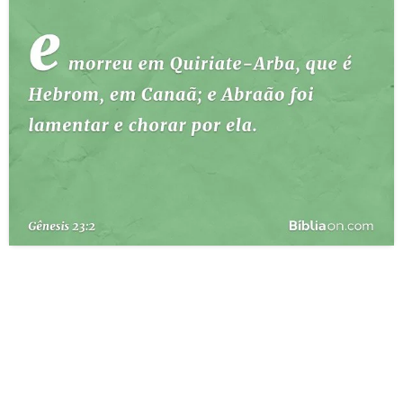
10 MANDAMENTOS
ESTUDOS BÍBLICOS
ESBOÇOS DE PREGAÇÃO
TEMAS
PERGUNTE À BÍBLIA
IA
TERMO BÍBLICO
JOGOS
QUEM SOMOS
LOJA BÍBLIAON