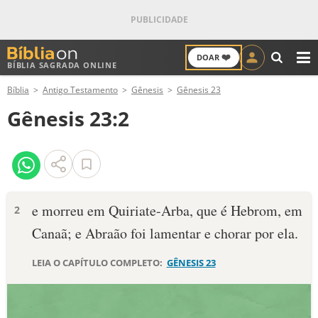
❤️
DOAR
BÍBLIA SAGRADA ONLINE
M
Bíblia
Antigo Testamento
Gênesis
Gênesis 23
ANTIGO TESTAMENTO
Gênesis 23:2
NOVO TESTAMENTO
VERSÍCULOS
VERSÍCULO DO DIA
e morreu em Quiriate-Arba, que é He­brom, em
2
Canaã; e Abraão foi lamentar e chorar por ela.
PALAVRA DO DIA
LEIA O CAPÍTULO COMPLETO:
GÊNESIS 23
SALMO DO DIA
DEVOCIONAL DIÁRIO