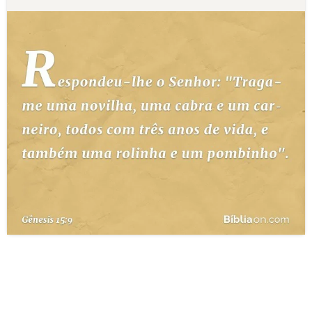
10 MANDAMENTOS
ESTUDOS BÍBLICOS
ESBOÇOS DE PREGAÇÃO
TEMAS
PERGUNTE À BÍBLIA
IA
TERMO BÍBLICO
JOGOS
QUEM SOMOS
LOJA BÍBLIAON