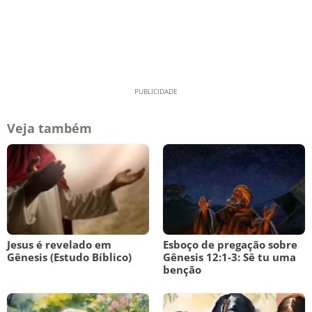
Veja também
Jesus é revelado em
Esboço de pregação sobre
Gênesis (Estudo Bíblico)
Gênesis 12:1-3: Sê tu uma
benção