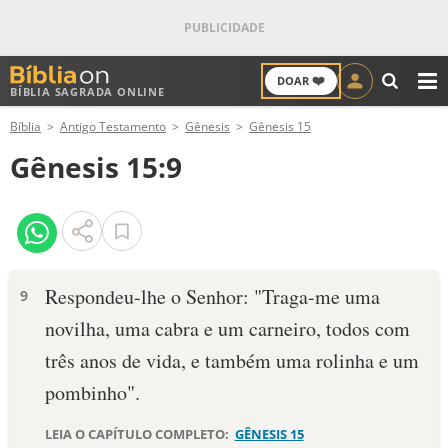
❤️
DOAR
BÍBLIA SAGRADA ONLINE
M
Bíblia
Antigo Testamento
Gênesis
Gênesis 15
ANTIGO TESTAMENTO
Gênesis 15:9
NOVO TESTAMENTO
VERSÍCULOS
VERSÍCULO DO DIA
Respondeu-lhe o Senhor: "Traga-me uma
9
novilha, uma cabra e um car­neiro, todos com
PALAVRA DO DIA
três anos de vida, e também uma rolinha e um
SALMO DO DIA
pombi­nho".
DEVOCIONAL DIÁRIO
LEIA O CAPÍTULO COMPLETO:
GÊNESIS 15