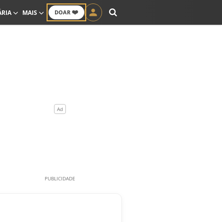
❤️
ÁRIA
MAIS
DOAR