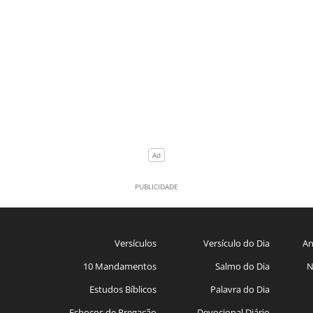
Versículos
Versículo do Dia
An
10 Mandamentos
Salmo do Dia
N
Estudos Bíblicos
Palavra do Dia
Esboços de Pregação
Devocional Diário