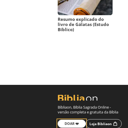
Resumo explicado do
livro de Gálatas (Estudo
Bíblico)
Bíbliaon, Bíblia Sagrada Online -
versão completa e gratuita da Bíblia
DOAR ❤️
Loja Bíbliaon