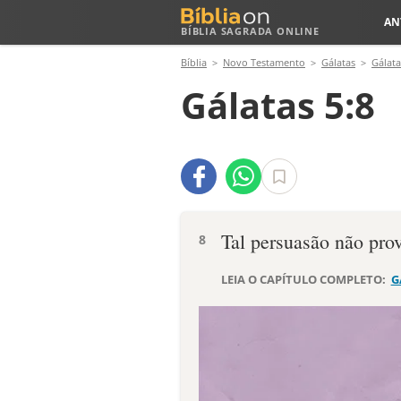
AN
BÍBLIA SAGRADA ONLINE
Bíblia
Novo Testamento
Gálatas
Gálata
Gálatas 5:8
Tal persuasão não pro
8
LEIA O CAPÍTULO COMPLETO:
G