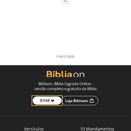
Bíbliaon, Bíblia Sagrada Online -
versão completa e gratuita da Bíblia
DOAR ❤️
Loja Bíbliaon
Versículos
10 Mandamentos