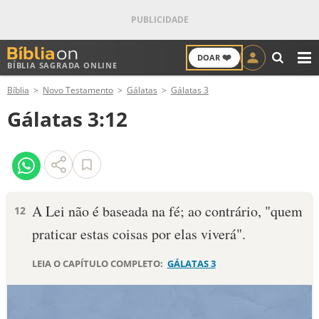
❤️
DOAR
BÍBLIA SAGRADA ONLINE
M
Bíblia
Novo Testamento
Gálatas
Gálatas 3
ANTIGO TESTAMENTO
Gálatas 3:12
NOVO TESTAMENTO
VERSÍCULOS
VERSÍCULO DO DIA
A Lei não é baseada na fé; ao contrário, "quem
12
praticar estas coisas por elas viverá".
PALAVRA DO DIA
LEIA O CAPÍTULO COMPLETO:
GÁLATAS 3
SALMO DO DIA
DEVOCIONAL DIÁRIO