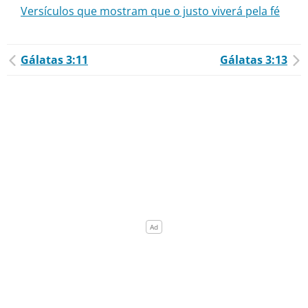
Versículos que mostram que o justo viverá pela fé
Gálatas 3:11
Gálatas 3:13