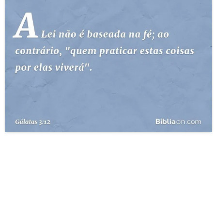
10 MANDAMENTOS
ESTUDOS BÍBLICOS
ESBOÇOS DE PREGAÇÃO
TEMAS
PERGUNTE À BÍBLIA
IA
TERMO BÍBLICO
JOGOS
QUEM SOMOS
LOJA BÍBLIAON