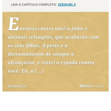
LEIA O CAPÍTULO COMPLETO:
EZEQUIEL 5
10 MANDAMENTOS
ESTUDOS BÍBLICOS
ESBOÇOS DE PREGAÇÃO
TEMAS
PERGUNTE À BÍBLIA
IA
TERMO BÍBLICO
JOGOS
QUEM SOMOS
LOJA BÍBLIAON