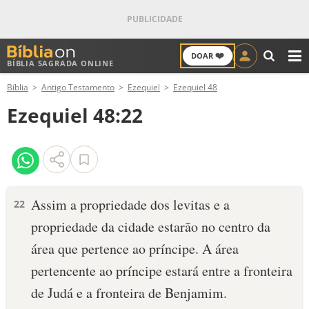
❤️
DOAR
BÍBLIA SAGRADA ONLINE
M
Bíblia
Antigo Testamento
Ezequiel
Ezequiel 48
ANTIGO TESTAMENTO
Ezequiel 48:22
NOVO TESTAMENTO
VERSÍCULOS
VERSÍCULO DO DIA
Assim a propriedade dos levitas e a
22
propriedade da cidade estarão no centro da
PALAVRA DO DIA
área que pertence ao príncipe. A área
SALMO DO DIA
pertencente ao príncipe estará entre a fronteira
de Judá e a fronteira de Benjamim.
DEVOCIONAL DIÁRIO