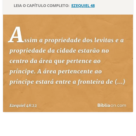
LEIA O CAPÍTULO COMPLETO:
EZEQUIEL 48
10 MANDAMENTOS
ESTUDOS BÍBLICOS
ESBOÇOS DE PREGAÇÃO
TEMAS
PERGUNTE À BÍBLIA
IA
TERMO BÍBLICO
JOGOS
QUEM SOMOS
LOJA BÍBLIAON