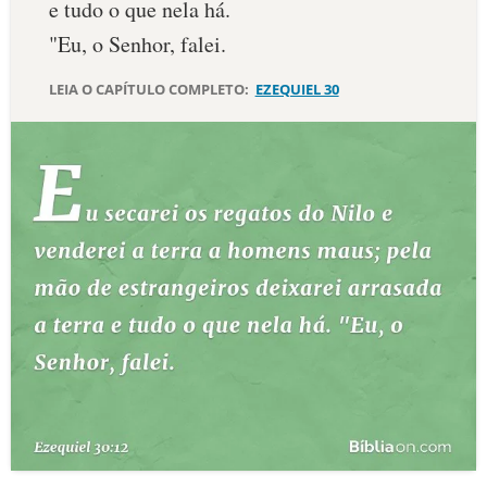
e tudo o que nela há.
10 MANDAMENTOS
"Eu, o Senhor, falei.
LEIA O CAPÍTULO COMPLETO:
EZEQUIEL 30
ESTUDOS BÍBLICOS
ESBOÇOS DE PREGAÇÃO
TEMAS
PERGUNTE À BÍBLIA
IA
TERMO BÍBLICO
JOGOS
QUEM SOMOS
LOJA BÍBLIAON