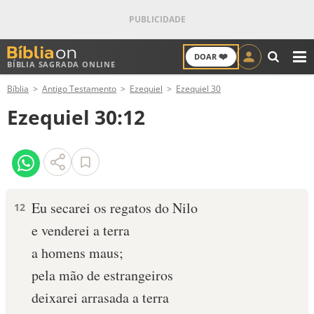
❤️
DOAR
BÍBLIA SAGRADA ONLINE
M
Bíblia
Antigo Testamento
Ezequiel
Ezequiel 30
ANTIGO TESTAMENTO
Ezequiel 30:12
NOVO TESTAMENTO
VERSÍCULOS
VERSÍCULO DO DIA
Eu secarei os regatos do Nilo
12
e venderei a terra
PALAVRA DO DIA
a homens maus;
SALMO DO DIA
pela mão de estrangeiros
deixarei arrasada a terra
DEVOCIONAL DIÁRIO