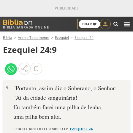
❤️
DOAR
BÍBLIA SAGRADA ONLINE
M
Bíblia
Antigo Testamento
Ezequiel
Ezequiel 24
ANTIGO TESTAMENTO
Ezequiel 24:9
NOVO TESTAMENTO
VERSÍCULOS
VERSÍCULO DO DIA
"Portanto, assim diz o Soberano, o Senhor:
9
"Ai da cidade sanguinária!
PALAVRA DO DIA
Eu também farei uma pilha de lenha,
SALMO DO DIA
uma pilha bem alta.
DEVOCIONAL DIÁRIO
LEIA O CAPÍTULO COMPLETO:
EZEQUIEL 24