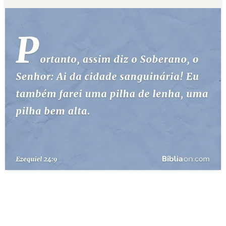
10 MANDAMENTOS
ESTUDOS BÍBLICOS
ESBOÇOS DE PREGAÇÃO
TEMAS
PERGUNTE À BÍBLIA
IA
TERMO BÍBLICO
JOGOS
QUEM SOMOS
LOJA BÍBLIAON