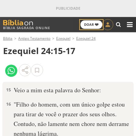
❤️
DOAR
BÍBLIA SAGRADA ONLINE
M
Bíblia
Antigo Testamento
Ezequiel
Ezequiel 24
ANTIGO TESTAMENTO
Ezequiel 24:15-17
NOVO TESTAMENTO
VERSÍCULOS
VERSÍCULO DO DIA
Veio a mim esta palavra do Senhor:
15
PALAVRA DO DIA
"Fi­lho do homem, com um único golpe estou
16
para tirar de você o prazer dos seus olhos.
SALMO DO DIA
Contudo, não lamente nem chore nem derrame
DEVOCIONAL DIÁRIO
nenhuma lágrima.