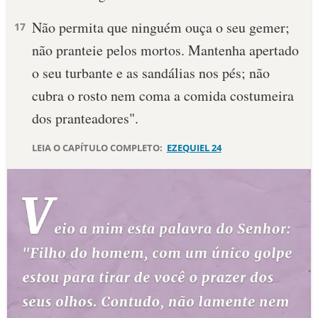
Não permita que ninguém ouça o seu gemer;
10 MANDAMENTOS
17
não pranteie pelos mortos. Mantenha apertado
ESTUDOS BÍBLICOS
o seu turbante e as sandálias nos pés; não
cubra o rosto nem coma a comida costumeira
ESBOÇOS DE PREGAÇÃO
dos pranteadores".
TEMAS
LEIA O CAPÍTULO COMPLETO:
EZEQUIEL 24
PERGUNTE À BÍBLIA
IA
TERMO BÍBLICO
JOGOS
QUEM SOMOS
LOJA BÍBLIAON