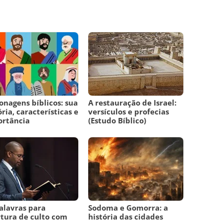
onagens bíblicos: sua
A restauração de Israel:
ória, características e
versículos e profecias
ortância
(Estudo Bíblico)
alavras para
Sodoma e Gomorra: a
tura de culto com
história das cidades