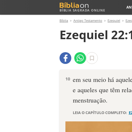
AN
BÍBLIA SAGRADA ONLINE
Bíblia
Antigo Testamento
Ezequiel
Ezeq
Ezequiel 22:
em seu meio há aquele
10
e aqueles que têm rel
menstruação.
LEIA O CAPÍTULO COMPLETO:
E