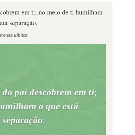
cobrem em ti; no meio de ti humilham
sua separação.
rensa Bíblica