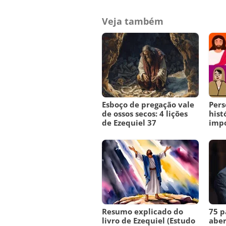
Veja também
Esboço de pregação vale
Pers
de ossos secos: 4 lições
hist
de Ezequiel 37
imp
Resumo explicado do
75 p
livro de Ezequiel (Estudo
aber