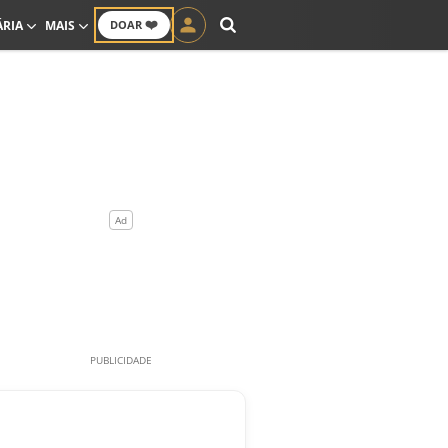
❤️
ÁRIA
MAIS
DOAR