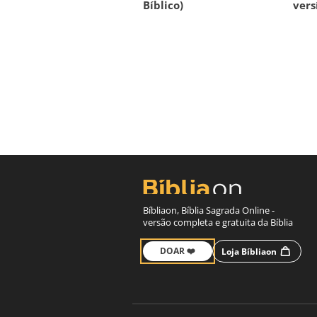
Bíblico)
vers
Bíbliaon, Bíblia Sagrada Online -
versão completa e gratuita da Bíblia
DOAR ❤️
Loja Bíbliaon