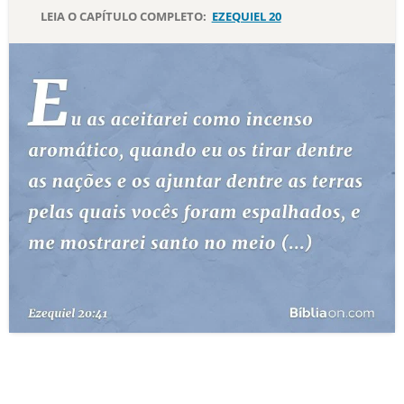
LEIA O CAPÍTULO COMPLETO:
EZEQUIEL 20
10 MANDAMENTOS
ESTUDOS BÍBLICOS
ESBOÇOS DE PREGAÇÃO
TEMAS
PERGUNTE À BÍBLIA
IA
TERMO BÍBLICO
JOGOS
QUEM SOMOS
LOJA BÍBLIAON