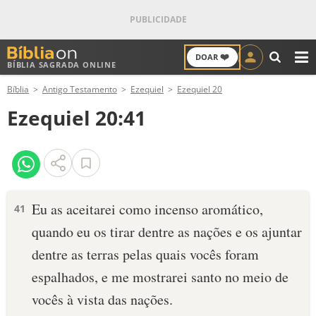
❤️
DOAR
BÍBLIA SAGRADA ONLINE
M
Bíblia
Antigo Testamento
Ezequiel
Ezequiel 20
ANTIGO TESTAMENTO
Ezequiel 20:41
NOVO TESTAMENTO
VERSÍCULOS
VERSÍCULO DO DIA
Eu as aceitarei como incenso aromático,
41
quando eu os tirar dentre as nações e os ajuntar
PALAVRA DO DIA
dentre as terras pelas quais vocês foram
SALMO DO DIA
espalhados, e me mostrarei santo no meio de
vocês à vista das nações.
DEVOCIONAL DIÁRIO